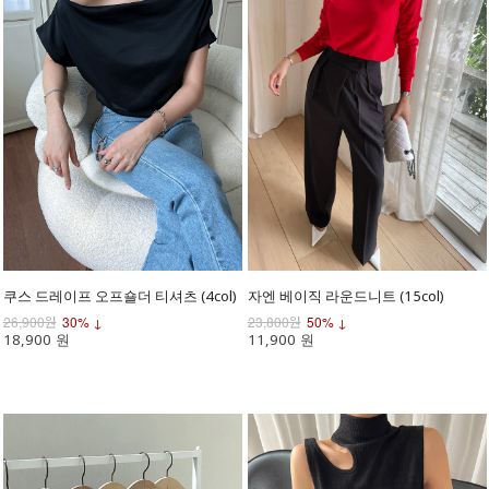
쿠스 드레이프 오프숄더 티셔츠 (4col)
자엔 베이직 라운드니트 (15col)
26,900원
30% ↓
23,800원
50% ↓
18,900 원
11,900 원