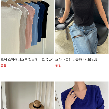
모닉 스퀘어 시스루 캡소매 니트 (6col)
스잔나 트임 반폴라 나시(3col)
품절
품절