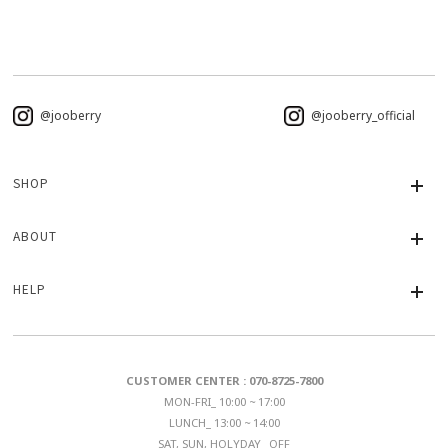
@jooberry
@jooberry_official
SHOP
ABOUT
HELP
CUSTOMER CENTER : 070-8725-7800
MON-FRI_ 10:00 ~ 17:00
LUNCH_ 13:00 ~ 14:00
SAT, SUN, HOLYDAY_ OFF