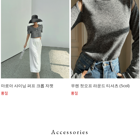
마로아 샤이닝 퍼프 크롭 자켓
우렌 컷오프 라운드 티셔츠 (5col)
품절
품절
Accessories