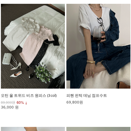
오틴 울 트위드 비즈 원피스 (3col)
피헨 핀턱 데님 점프수트
69,800원
89,900원
60% ↓
36,000 원