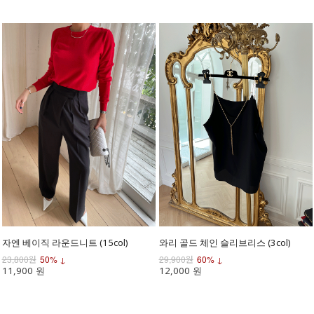
자엔 베이직 라운드니트 (15col)
와리 골드 체인 슬리브리스 (3col)
23,800원
50% ↓
29,900원
60% ↓
11,900 원
12,000 원