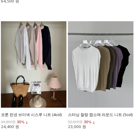
64,500 원
코룬 린넨 브이넥 시스루 니트 (4col)
스터닝 찰랑 캡소매 라운드 니트 (5col)
34,800원
30% ↓
32,800원
30% ↓
24,400 원
23,000 원