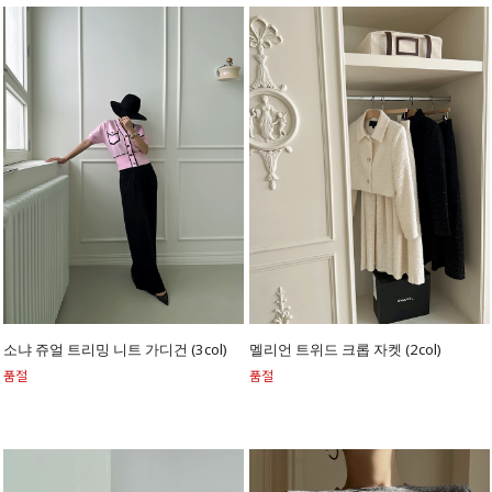
소냐 쥬얼 트리밍 니트 가디건 (3col)
멜리언 트위드 크롭 자켓 (2col)
품절
품절