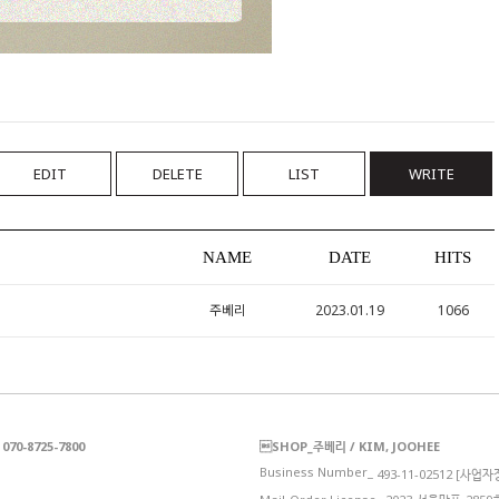
EDIT
DELETE
LIST
WRITE
NAME
DATE
HITS
주베리
2023.01.19
1066
70-8725-7800
SHOP_주베리 / KIM, JOOHEE
Business Number_
493-11-02512 [사업