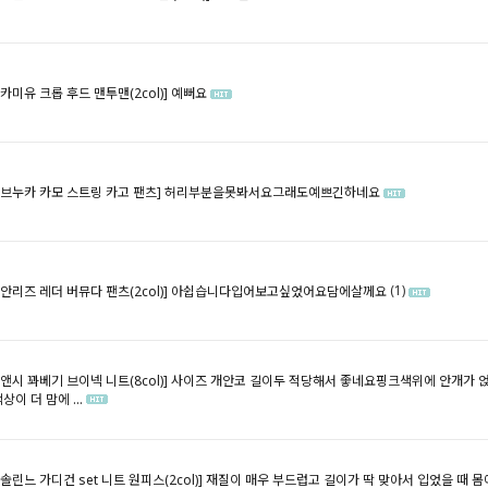
[카미유 크롭 후드 맨투맨(2col)]
예뻐요
[브누카 카모 스트링 카고 팬츠]
허리부분을못봐서요그래도예쁘긴하네요
(1)
[안리즈 레더 버뮤다 팬츠(2col)]
아쉽습니다입어보고싶었어요담에살께요
[앤시 꽈베기 브이넥 니트(8col)]
사이즈 개안코 길이두 적당해서 좋네요핑크색위에 안개가 얹
상이 더 맘에 ...
[솔린느 가디건 set 니트 원피스(2col)]
재질이 매우 부드럽고 길이가 딱 맞아서 입었을 때 몸