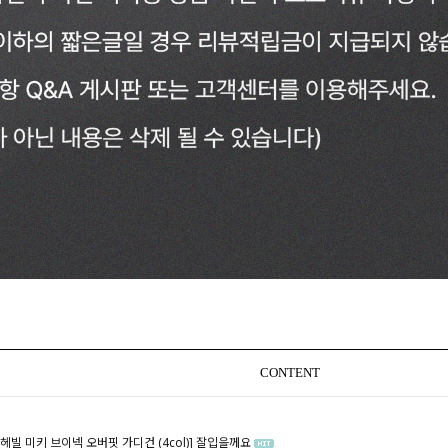
CONTENT
[헤빌 미키 브이넥 오버핏 가디건 (4col)]
잘입을께요