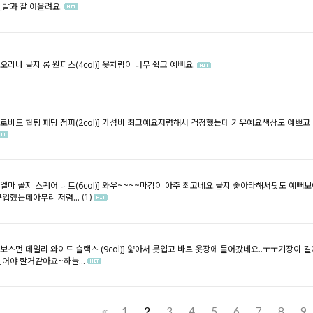
신발과 잘 어울려요.
[오리나 골지 롱 원피스(4col)]
옷차림이 너무 쉽고 예뻐요.
[로비드 퀄팅 패딩 점퍼(2col)]
가성비 최고예요저렴해서 걱정했는데 기우예요색상도 예쁘고
[엘마 골지 스퀘어 니트(6col)]
와우~~~~마감이 아주 최고네요.골지 좋아라해서핏도 예뻐보
(1)
구입했는데아무리 저렴...
[보스먼 데일리 와이드 슬랙스 (9col)]
얇아서 못입고 바로 옷장에 들어갔네요..ㅜㅜ기장이 길
입어야 할거같아요~하늘...
1
2
3
4
5
6
7
8
9
<<