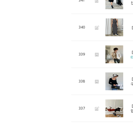
341
340
339
338
337