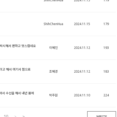
ShihChenHua
2024.11.15
179
ShihChenHua
2024.11.15
179
 박시해서 편하고 멋스럽네요
이혜진
2024.11.12
193
이고 해서 여기서 첨으로
조혜경
2024.11.12
183
어서 수선을 해서 내년 봄에
박주원
2024.11.10
224
10
WRITE
>
>>