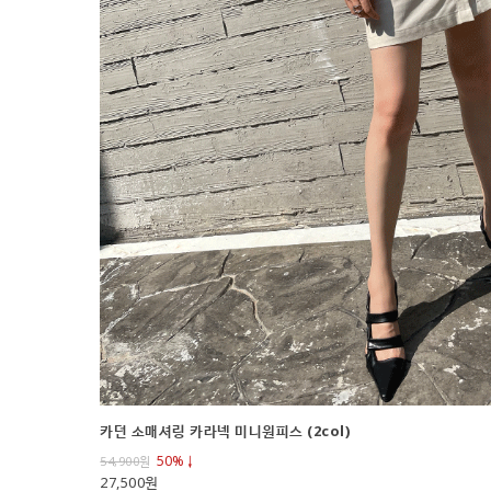
카던 소매셔링 카라넥 미니원피스 (2col)
50%↓
54,900
원
27,500원