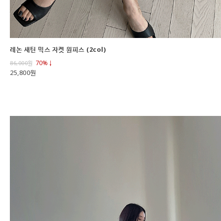
레논 새틴 믹스 자켓 원피스 (2col)
70%↓
86,000
원
25,800원