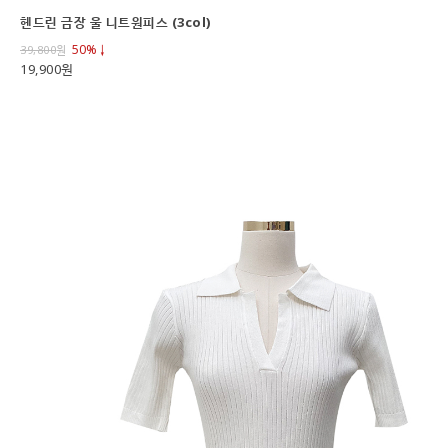
헨드린 금장 울 니트원피스 (3col)
50%↓
39,800
원
19,900원