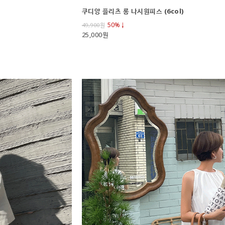
쿠디앙 플리츠 롱 나시원피스 (6col)
50%↓
49,900
원
25,000원