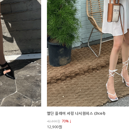
엘딘 플레어 셔링 나시원피스 (3col)
70%↓
42,800
원
12,900원