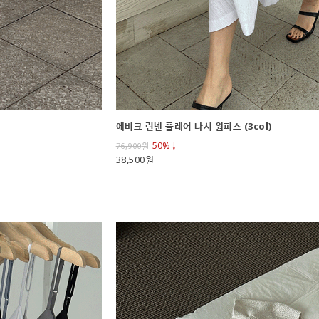
에비크 린넨 플레어 나시 원피스 (3col)
50%↓
76,900
원
38,500원