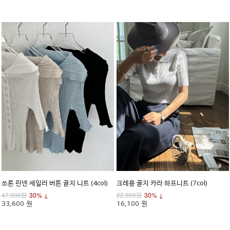
쏘론 린넨 세일러 버튼 골지 니트 (4col)
크레용 골지 카라 하프니트 (7col)
47,900원
30% ↓
22,900원
30% ↓
33,600 원
16,100 원