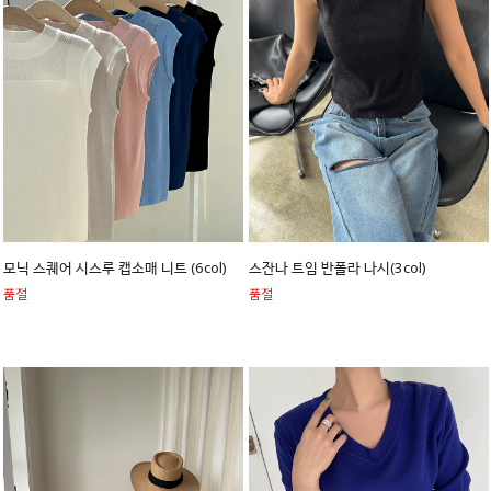
모닉 스퀘어 시스루 캡소매 니트 (6col)
스잔나 트임 반폴라 나시(3col)
품절
품절