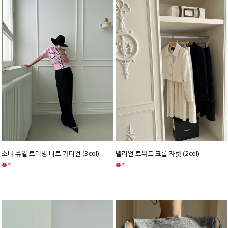
소냐 쥬얼 트리밍 니트 가디건 (3col)
멜리언 트위드 크롭 자켓 (2col)
품절
품절