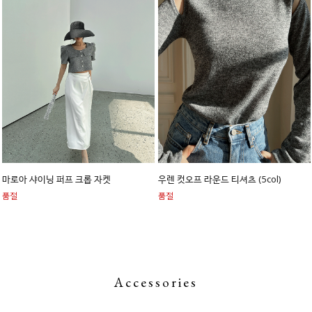
마로아 샤이닝 퍼프 크롭 자켓
우렌 컷오프 라운드 티셔츠 (5col)
품절
품절
Accessories