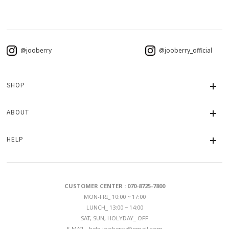
@jooberry
@jooberry_official
SHOP
ABOUT
HELP
CUSTOMER CENTER : 070-8725-7800
MON-FRI_ 10:00 ~ 17:00
LUNCH_ 13:00 ~ 14:00
SAT, SUN, HOLYDAY_ OFF
E-MAIL_
help.jooberry@gmail.com