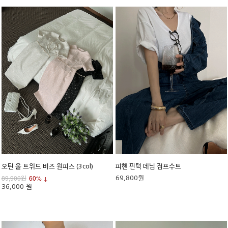
오틴 울 트위드 비즈 원피스 (3col)
피헨 핀턱 데님 점프수트
69,800원
89,900원
60% ↓
36,000 원