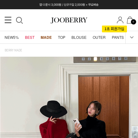
0
NEW5%
BEST
MADE
TOP
BLOUSE
OUTER
PANTS
SKI
BERRY MADE