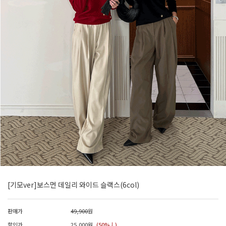
[기모ver]보스먼 데일리 와이드 슬랙스(6col)
판매가
49,900
원
할인가
25,000
원
(50%↓)