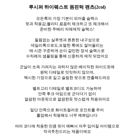
루시퍼 하이웨스트 원핀턱 팬츠(2col)
모든룩의 가장 기본이 되어줄 슬랙스
핏과 착용감,퀄리티 꼼꼼히 체크하고 또 체크해서
준비한 주베리 자체제작 슬랙스!
들뜸없는 실루엣과 튼튼한 내구성으로
데일리룩으로도,포멀한 룩에도 잘어울리는
매 시즌 꾸준하게 손이 갈만한 정석 슬랙스로
수차례의 샘플링을 통해 신중하게 제작 되었어요
군살이 쏘옥 가려지는
과하지 않은 베이직한 와이드핏에
원턱 디테일로 밋밋하지 않으며,
맥시한 기장으로 길고 슬림한 핏으로 연출해드려요
벨트고리 디테일로 벨트코디도 가능하며
안쪽 후크 여밈으로 군더더기 없이
깔끔한 아웃핏으로 깔끔한듯 멋스럽게 착용되어요
밑단 안쪽으로 화이트컬러로 포인트를 주어
롤업해서 착용해도 너무 예쁘답니다
여러 코디에 착용한 만큼 핏이 예뻐서 자주 입어질 아이템으로
적극추천드리는 제품이에요