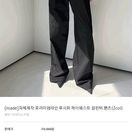
[made]자체제작 프리미엄라인 루시퍼 하이웨스트 원핀턱 팬츠(2col)
배우 이다희님 착용
판매가
79,900
원