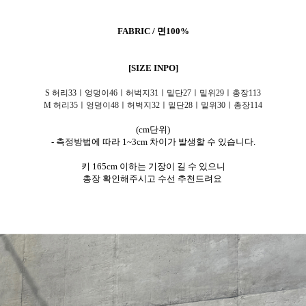
FABRIC / 면100%
[SIZE INPO]
S 허리33ㅣ엉덩이46ㅣ허벅지31ㅣ밑단27ㅣ밑위29ㅣ총장113
M 허리35ㅣ엉덩이48ㅣ허벅지32ㅣ밑단28ㅣ밑위30ㅣ총장114
(cm단위)
- 측정방법에 따라 1~3cm 차이가 발생할 수 있습니다.
키 165cm 이하는 기장이 길 수 있으니
총장 확인해주시고 수선 추천드려요