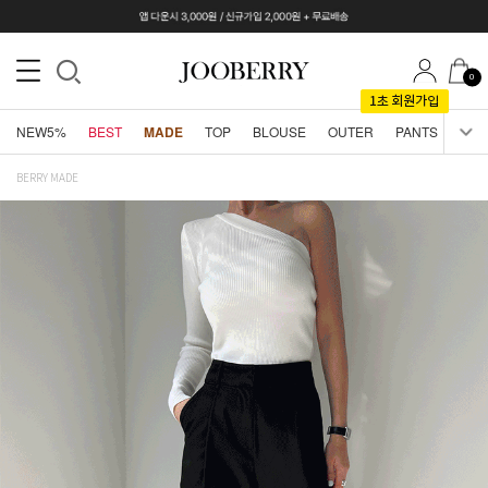
0
NEW5%
BEST
MADE
TOP
BLOUSE
OUTER
PANTS
SKI
BERRY MADE