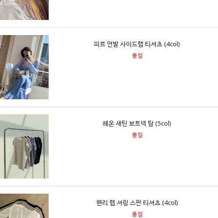
피르 언발 사이드랩 티셔츠 (4col)
품절
헤온 새틴 보트넥 탑 (5col)
품절
헨리 랩 셔링 스판 티셔츠 (4col)
품절