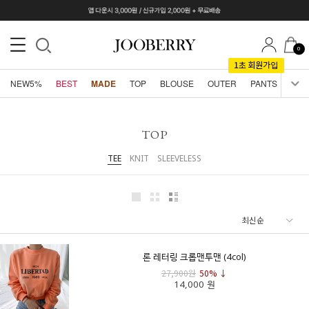
0
NEW5%
BEST
MADE
TOP
BLOUSE
OUTER
PANTS
SKI
TOP
TEE
KNIT
SLEEVELESS
론 레터링 크롭맨투맨 (4col)
27,900원
50% ↓
14,000 원