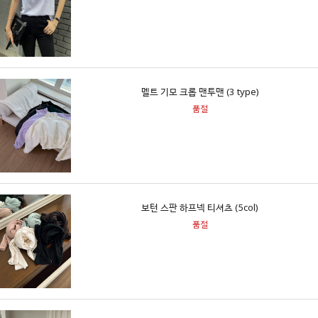
멜트 기모 크롭 맨투맨 (3 type)
품절
보턴 스판 하프넥 티셔츠 (5col)
품절