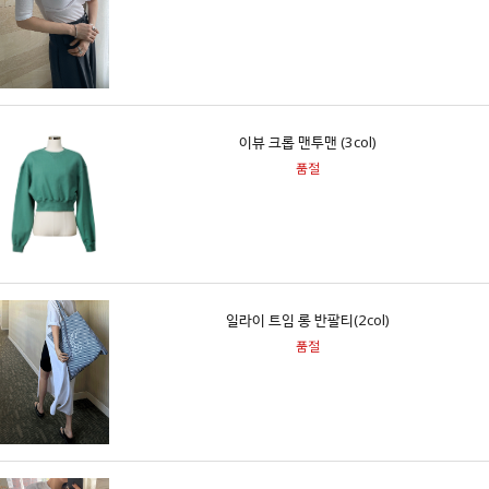
이뷰 크롭 맨투맨 (3col)
품절
일라이 트임 롱 반팔티(2col)
품절