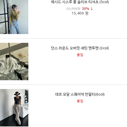
에시드 시스루 롱 슬리브 티셔츠 (5col)
21,900원
30% ↓
15,400 원
던스 라운드 오버핏 새틴 맨투맨 (3col)
품절
데르 모달 스퀘어넥 반팔티(6col)
품절