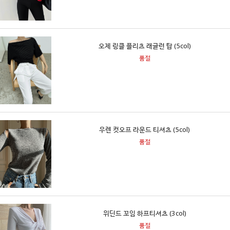
오제 링클 플리츠 래글런 탑 (5col)
품절
우렌 컷오프 라운드 티셔츠 (5col)
품절
위딘드 꼬임 하프티셔츠 (3col)
품절