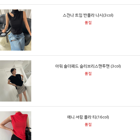
스잔나 트임 반폴라 나시(3col)
품절
아워 숄더패드 슬리브리스맨투맨 (3col)
품절
애니 셔링 폴라 티(16col)
품절