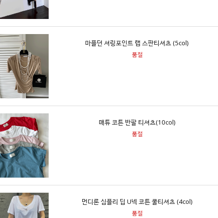
마플던 셔링포인트 랩 스판티셔츠 (5col)
품절
매튜 코튼 반팔 티셔츠(10col)
품절
먼디론 심플리 딥 U넥 코튼 쿨티셔츠 (4col)
품절