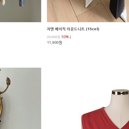
자엔 베이직 라운드니트 (15col)
50%↓
23,800
원
11,900원