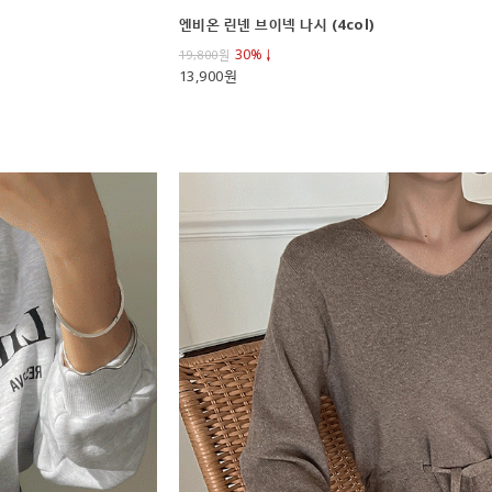
엔비온 린넨 브이넥 나시 (4col)
30%↓
19,800
원
13,900원