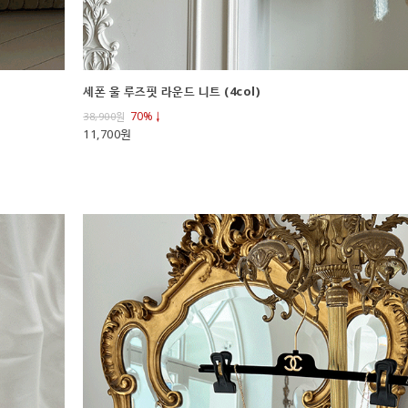
세폰 울 루즈핏 라운드 니트 (4col)
70%↓
38,900
원
11,700원