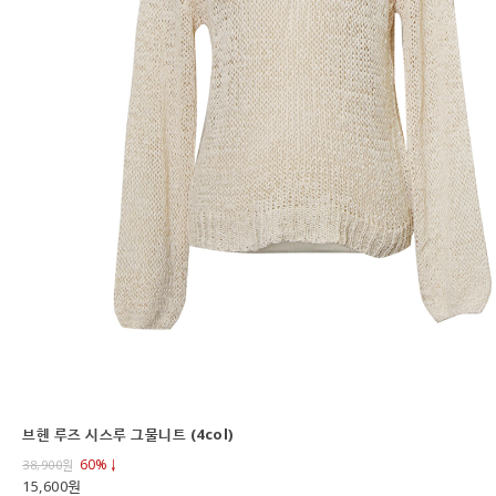
브헨 루즈 시스루 그물니트 (4col)
60%↓
38,900
원
15,600원