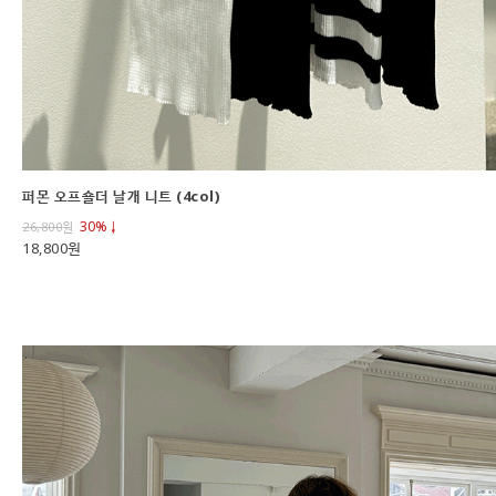
퍼몬 오프숄더 날개 니트 (4col)
30%↓
26,800
원
18,800원